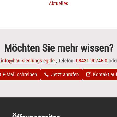
Aktuelles
Möchten Sie mehr wissen?
:
info@bau-siedlungs-eg.de
, Telefon:
08431 90745-0
ode
t E-Mail schreiben
Jetzt anrufen
Kontakt au