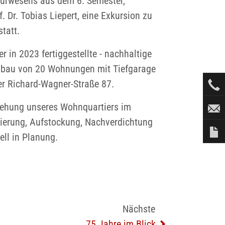
urwesens aus dem 6. Semester,
 Dr. Tobias Liepert, eine Exkursion zu
tatt.
r in 2023 fertiggestellte - nachhaltige
ubau von 20 Wohnungen mit Tiefgarage
er Richard-Wagner-Straße 87.
gehung unseres Wohnquartiers im
anierung, Aufstockung, Nachverdichtung
ll in Planung.
Nächste
75 Jahre im Blick