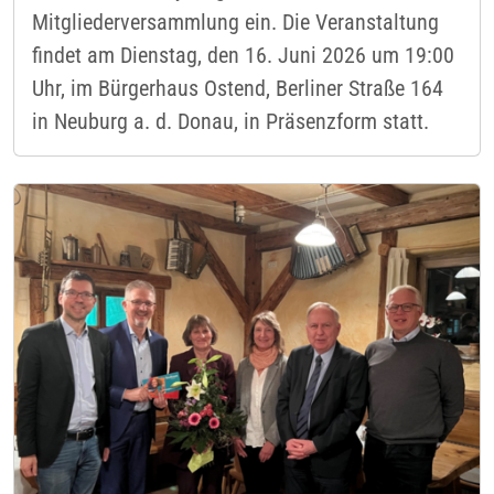
Mitgliederversammlung ein. Die Veranstaltung
findet am Dienstag, den 16. Juni 2026 um 19:00
Uhr, im Bürgerhaus Ostend, Berliner Straße 164
in Neuburg a. d. Donau, in Präsenzform statt.
Im Rahmen einer feierlichen Übergabe wurde Ilona Beyer-
Stempfle für ihr langjähriges Engagement im Vorstand
gewürdigt und ihre Nachfolgerin Heidrun Preissler offiziell
begrüßt.