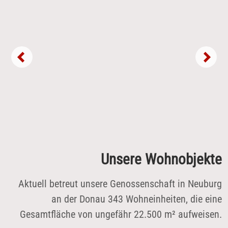
fertiggestellte - nachhaltige und aufgeständerte -
Neubau von 20 Wohnungen mit Tiefgarage und
Parkdeck im EG in der Richard-Wagner-Straße
87. Danach erfolgte eine Begehung unseres
Wohnquartiers im "Ostend". Dort ist die
Sanierung, Aufstockung, Nachverdichtung des
Wohnbestandes aktuell in Planung.
Unsere Wohnobjekte
Aktuell betreut unsere Genossenschaft in Neuburg
an der Donau 343 Wohneinheiten, die eine
Gesamtfläche von ungefähr 22.500 m² aufweisen.