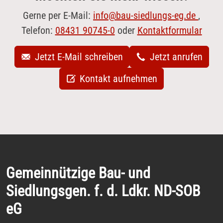
Gerne per E-Mail:
info@bau-siedlungs-eg.de
,
Telefon:
08431 90745-0
oder
Kontaktformular
Jetzt E-Mail schreiben
Jetzt anrufen
Kontakt aufnehmen
Gemeinnützige Bau- und
Siedlungsgen. f. d. Ldkr. ND-SOB
eG