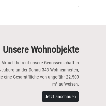
fertiggestellte - nachhaltige und
aufgeständerte - Neubau von 20
Wohnungen mit Tiefgarage und
Parkdeck im EG in der Richard-Wagner-
traße 87. Danach erfolgte eine
Begehung unseres Wohnquartiers im
Unsere Wohnobjekte
"Ostend". Dort ist die Sanierung,
Aufstockung, Nachverdichtung des
Wohnbestandes aktuell in Planung.
Aktuell betreut unsere Genossenschaft in
Neuburg an der Donau 343 Wohneinheiten,
ie eine Gesamtfläche von ungefähr 22.500
m² aufweisen.
Jetzt anschauen