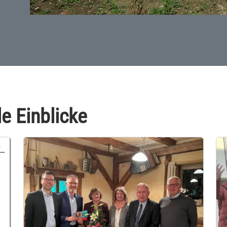
e Einblicke
Im Rahmen einer feierlichen Übergabe wurde Ilona
Beyer-Stempfle für ihr langjähriges Engagement im
Vorstand gewürdigt und ihre Nachfolgerin Heidrun
Preissler offiziell begrüßt.