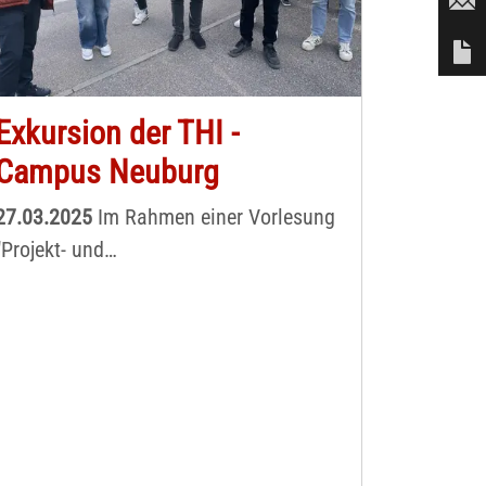
Exkursion der THI -
Campus Neuburg
27.03.2025
Im Rahmen einer Vorlesung
"Projekt- und
Nachhaltigkeitsmanagement" fand mit
den Studierenden des Nachhaltigen
Bauingenieurwesens aus dem 6.
Semester, zusammen mit deren Prof. Dr.
Tobias Liepert, eine Exkursion zu
unserer Genossenschaft statt. Erster
Anlaufpunkt war der in 2023