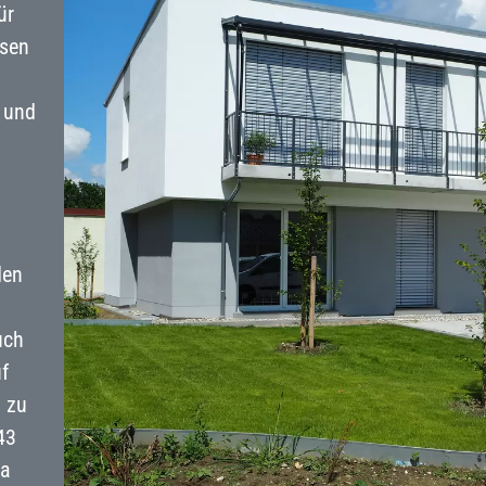
ür
usen
 und
den
uch
f
 zu
43
wa