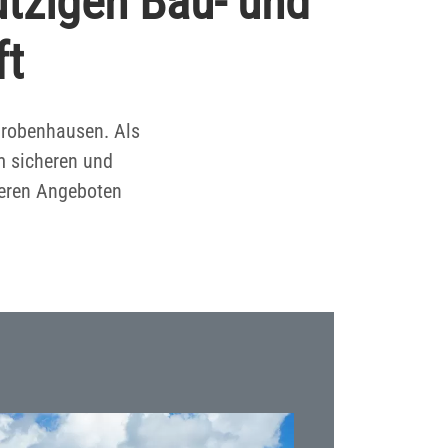
tzigen Bau- und
ft
hrobenhausen. Als
m sicheren und
seren Angeboten